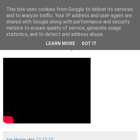
This site uses cookies from Google to deliver its services
and to analyze traffic. Your IP address and user-agent are
shared with Google along with performance and security
metrics to ensure quality of service, generate usage
12. desember 2012
Vinterstemning
statistics, and to detect and address abuse.
LEARN MORE
GOT IT
Lite å skrive om for tiden. Får nye utsikten i stedet:
Jon Hoem
den
12.12.12