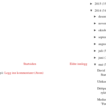
2015
(35
►
2014
(54
▼
dese
►
nove
►
oktob
►
septe
►
augu
►
juli
(5
►
juni
(
►
Startsiden
Eldre innlegg
mai
(
▼
David
på:
Legg inn kommentarer (Atom)
Sta
Ulrike
Drittp
ryk
Medier
"Fi