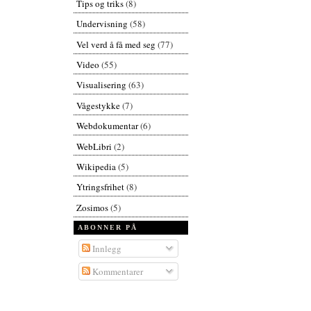
Tips og triks
(8)
Undervisning
(58)
Vel verd å få med seg
(77)
Video
(55)
Visualisering
(63)
Vågestykke
(7)
Webdokumentar
(6)
WebLibri
(2)
Wikipedia
(5)
Ytringsfrihet
(8)
Zosimos
(5)
ABONNER PÅ
Innlegg
Kommentarer