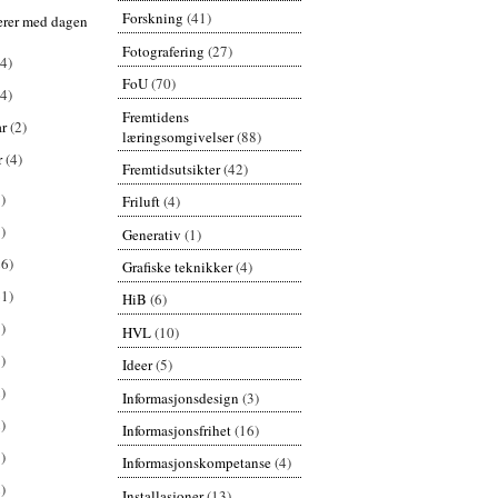
Forskning
(41)
erer med dagen
Fotografering
(27)
(4)
FoU
(70)
(4)
Fremtidens
ar
(2)
læringsomgivelser
(88)
r
(4)
Fremtidsutsikter
(42)
)
Friluft
(4)
)
Generativ
(1)
26)
Grafiske teknikker
(4)
61)
HiB
(6)
)
HVL
(10)
)
Ideer
(5)
)
Informasjonsdesign
(3)
)
Informasjonsfrihet
(16)
)
Informasjonskompetanse
(4)
)
Installasjoner
(13)