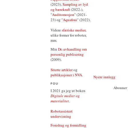
(2023),
Sampling av lyd
og bærekraft
(2022-),
"
Auditomosjon
" (2021-
23) og "
Aquafoni
" (2022).
Videre
sfæriske medier
,
ulike former for roboter,
mm.
Min
Dr.-avhandling om
personlig publisering
(2009).
Siterte artikler
og
publikasjoner i NVA
.
Nyere innlegg
FOU
Abonner 
I 2021 ga jeg ut boken
Digitale medier og
materialitet
.
Robotassistert
undervisning
Foredrag og formidling