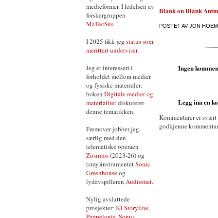
medieformer. I ledelsen av
Blank on Blank Anim
forskergruppen
MaTecSus
.
POSTET AV
JON HOEM
I 2025 fikk jeg
status som
merittert underviser
.
Ingen kommen
Jeg er interessert i
forholdet mellom medier
og fysiske materialer:
boken
Digitale medier og
Legg inn en 
materialitet
diskuterer
denne tematikken.
Kommentarer er svært
godkjenne kommentarer 
Fremover jobber jeg
særlig med den
telematiske operaen
Zosimos
(2023-26) og
(støy)instrumentet
Sonic
Greenhouse
og
lydavspilleren
Audiomat
.
Nylig avsluttede
prosjekter:
KI-Storyline
,
Pappelonia
,
Sonus