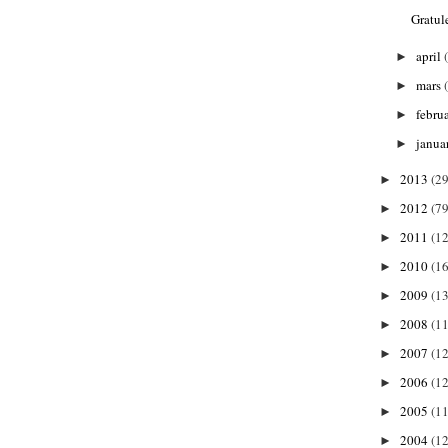
Gratul
april
►
mars
►
febru
►
janua
►
2013
(29
►
2012
(79
►
2011
(1
►
2010
(1
►
2009
(13
►
2008
(11
►
2007
(12
►
2006
(12
►
2005
(11
►
2004
(12
►