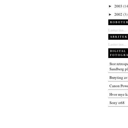
2003
(14
►
2002
(3)
►
ROBOTER
Laster inn...
ARKITEK
Laster inn...
DIGITAL
FOTOGRA
Stor retros
Sandberg p
Brøyting av
Canon Powe
Hvor mye ka
Sony α68