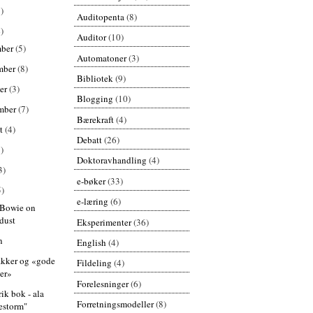
)
Auditopenta
(8)
)
Auditor
(10)
mber
(5)
Automatoner
(3)
mber
(8)
Bibliotek
(9)
er
(3)
Blogging
(10)
mber
(7)
Bærekraft
(4)
st
(4)
Debatt
(26)
)
Doktoravhandling
(4)
3)
e-bøker
(33)
5)
e-læring
(6)
 Bowie on
rdust
Eksperimenter
(36)
n
English
(4)
akker og «gode
Fildeling
(4)
ter»
Forelesninger
(6)
ik bok - ala
Forretningsmodeller
(8)
restorm"