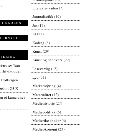
)
Interaktiv video
(7)
Journalistikk
(19)
 I SKOLEN
Jus
(17)
KI
(53)
TURNYTT
Koding
(8)
Kunst
(29)
FERING
Kunst og håndverk
(22)
pektiv av Tom
Leseverdig
(12)
å Høvikodden
Lyd
(51)
 Trollstigen
Markedsføring
(4)
rshot G3 X
Materialitet
(12)
n et kamera se?
Mediehistorie
(27)
Mediepolitikk
(6)
Medierike ebøker
(6)
Medieøkonomi
(23)