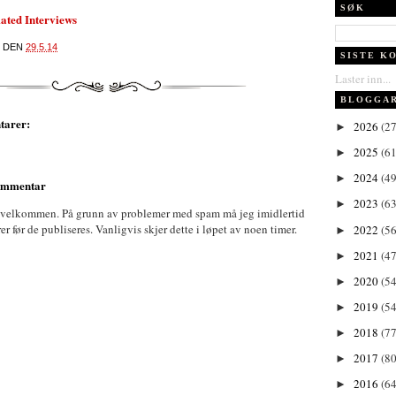
SØK
ated Interviews
DEN
29.5.14
SISTE K
Laster inn...
BLOGGA
tarer:
2026
(27
►
2025
(61
►
2024
(49
►
kommentar
2023
(63
►
 velkommen. På grunn av problemer med spam må jeg imidlertid
før de publiseres. Vanligvis skjer dette i løpet av noen timer.
2022
(56
►
2021
(47
►
2020
(54
►
2019
(54
►
2018
(77
►
2017
(80
►
2016
(64
►