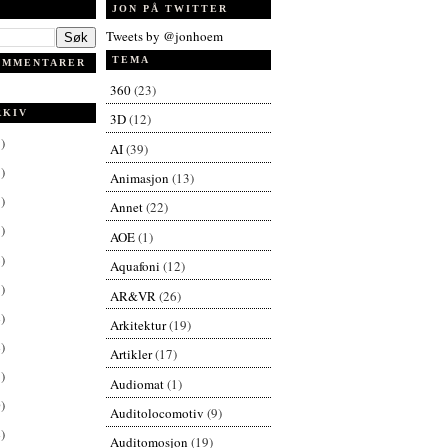
JON PÅ TWITTER
Tweets by @jonhoem
TEMA
OMMENTARER
360
(23)
RKIV
3D
(12)
)
AI
(39)
)
Animasjon
(13)
)
Annet
(22)
)
AOE
(1)
)
Aquafoni
(12)
)
AR&VR
(26)
)
Arkitektur
(19)
)
Artikler
(17)
)
Audiomat
(1)
)
Auditolocomotiv
(9)
)
Auditomosjon
(19)