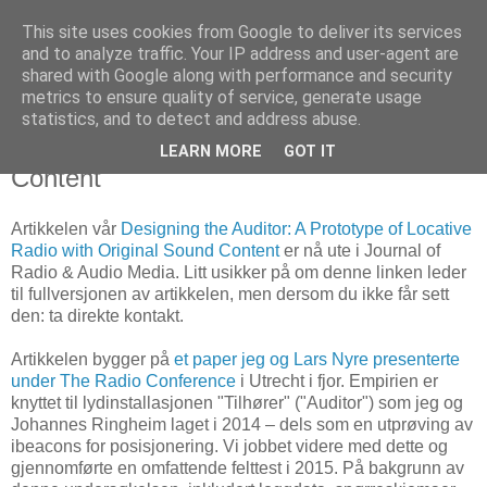
This site uses cookies from Google to deliver its services
and to analyze traffic. Your IP address and user-agent are
shared with Google along with performance and security
metrics to ensure quality of service, generate usage
24. mai 2017
Designing the Auditor: A Prototype of
statistics, and to detect and address abuse.
Locative Radio with Original Sound
LEARN MORE
GOT IT
Content
Artikkelen vår
Designing the Auditor: A Prototype of Locative
Radio with Original Sound Content
er nå ute i Journal of
Radio & Audio Media. Litt usikker på om denne linken leder
til fullversjonen av artikkelen, men dersom du ikke får sett
den: ta direkte kontakt.
Artikkelen bygger på
et paper jeg og Lars Nyre presenterte
under The Radio Conference
i Utrecht i fjor. Empirien er
knyttet til lydinstallasjonen "Tilhører" ("Auditor") som jeg og
Johannes Ringheim laget i 2014 – dels som en utprøving av
ibeacons for posisjonering. Vi jobbet videre med dette og
gjennomførte en omfattende felttest i 2015. På bakgrunn av