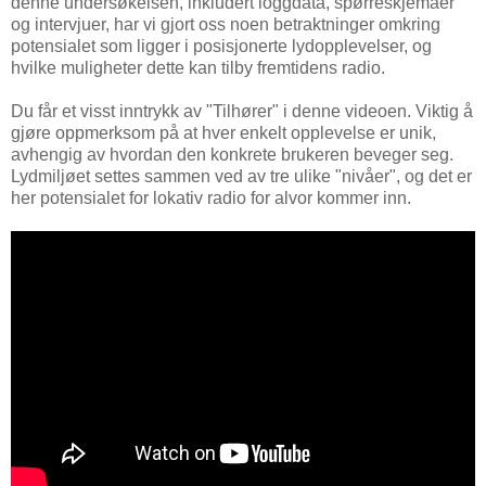
denne undersøkelsen, inkludert loggdata, spørreskjemaer
og intervjuer, har vi gjort oss noen betraktninger omkring
potensialet som ligger i posisjonerte lydopplevelser, og
hvilke muligheter dette kan tilby fremtidens radio.
Du får et visst inntrykk av "Tilhører" i denne videoen. Viktig å
gjøre oppmerksom på at hver enkelt opplevelse er unik,
avhengig av hvordan den konkrete brukeren beveger seg.
Lydmiljøet settes sammen ved av tre ulike "nivåer", og det er
her potensialet for lokativ radio for alvor kommer inn.