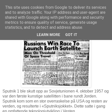
This site uses cookies from Google to deliver its services
and to analyze traffic. Your IP address and user-agent are
shared with Google along with performance and security
metrics to ensure quality of service, generate usage
4. oktober 2017
Sputnik 1 (og GPS) – 60 år
statistics, and to detect and address abuse.
LEARN MORE
GOT IT
Sputnik 1 ble skutt opp av Sovjetunionen 4. oktober 1957 og
var den første kunstige satellitten i bane rundt Jorden.
Sputnik kom som en stor overraskelse på USA og resten av
verden, og resulterte i «Sputniksjokket». Dette satte i gang
en omfattende teknologiutvikling i Vesten.