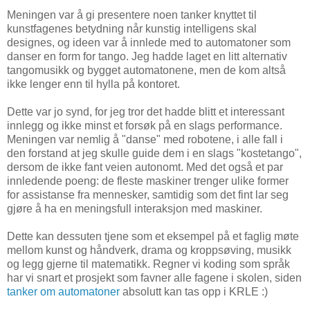
Meningen var å gi presentere noen tanker knyttet til
kunstfagenes betydning når kunstig intelligens skal
designes, og ideen var å innlede med to automatoner som
danser en form for tango. Jeg hadde laget en litt alternativ
tangomusikk og bygget automatonene, men de kom altså
ikke lenger enn til hylla på kontoret.
Dette var jo synd, for jeg tror det hadde blitt et interessant
innlegg og ikke minst et forsøk på en slags performance.
Meningen var nemlig å "danse" med robotene, i alle fall i
den forstand at jeg skulle guide dem i en slags "kostetango",
dersom de ikke fant veien autonomt. Med det også et par
innledende poeng: de fleste maskiner trenger ulike former
for assistanse fra mennesker, samtidig som det fint lar seg
gjøre å ha en meningsfull interaksjon med maskiner.
Dette kan dessuten tjene som et eksempel på et faglig møte
mellom kunst og håndverk, drama og kroppsøving, musikk
og legg gjerne til matematikk. Regner vi koding som språk
har vi snart et prosjekt som favner alle fagene i skolen, siden
tanker om automatoner
absolutt kan tas opp i KRLE :)