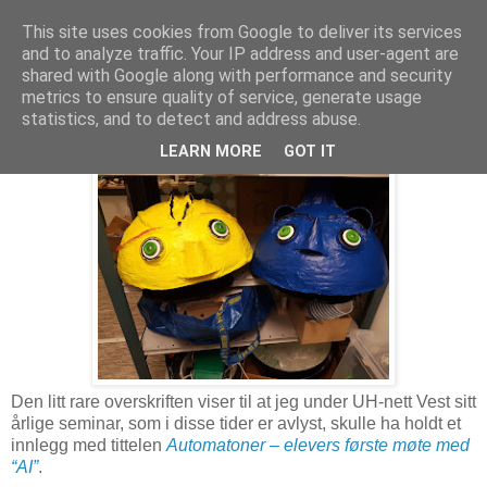
This site uses cookies from Google to deliver its services
and to analyze traffic. Your IP address and user-agent are
shared with Google along with performance and security
metrics to ensure quality of service, generate usage
2. april 2020
Tango og AI
statistics, and to detect and address abuse.
LEARN MORE
GOT IT
Den litt rare overskriften viser til at jeg under UH-nett Vest sitt
årlige seminar, som i disse tider er avlyst, skulle ha holdt et
innlegg med tittelen
Automatoner – elevers første møte med
“AI”
.