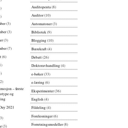
Auditopenta
(8)
)
Auditor
(10)
)
mber
(3)
Automatoner
(3)
mber
(3)
Bibliotek
(9)
er
(3)
Blogging
(10)
mber
(7)
Bærekraft
(4)
st
(6)
Debatt
(26)
1)
Doktoravhandling
(4)
5)
e-bøker
(33)
(2)
e-læring
(6)
mosjon – første
Eksperimenter
(36)
totype og
ning
English
(4)
 Day 2021
Fildeling
(4)
Forelesninger
(6)
(3)
Forretningsmodeller
(8)
ar
(3)