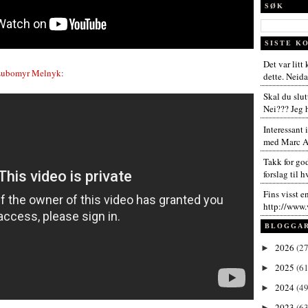
SØK
SISTE K
Det var litt
ubomyr Melnyk
:
dette. Neida,
Skal du slut
Nei??? Jeg h
Interessant 
med Marc An
Takk for go
forslag til h
Fins visst e
http://www.
BLOGGA
2026
(27
►
2025
(61
►
2024
(49
►
2023
(63
►