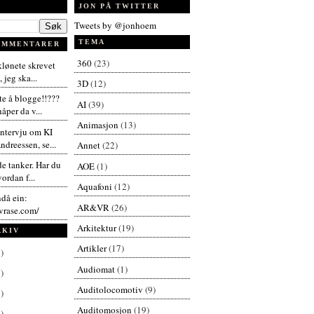
JON PÅ TWITTER
Tweets by @jonhoem
TEMA
OMMENTARER
360
(23)
 klønete skrevet
 jeg ska...
3D
(12)
te å blogge!!???
AI
(39)
åper da v...
Animasjon
(13)
intervju om KI
dreessen, se...
Annet
(22)
de tanker. Har du
AOE
(1)
vordan f...
Aquafoni
(12)
ndå ein:
AR&VR
(26)
vrase.com/
Arkitektur
(19)
RKIV
Artikler
(17)
)
Audiomat
(1)
)
Auditolocomotiv
(9)
)
Auditomosjon
(19)
)