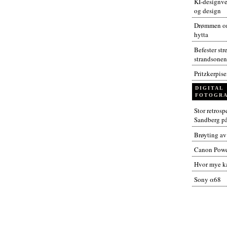
KI-designver
og design
Drømmen om
hytta
Befester str
strandsonen
Pritzkerpis
DIGITAL
FOTOGRA
Stor retros
Sandberg p
Brøyting av
Canon Powe
Hvor mye ka
Sony α68