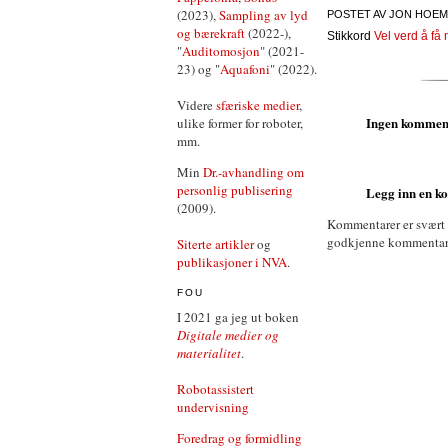
(2023),
Sampling av lyd
POSTET AV
JON HOEM
og bærekraft
(2022-),
Stikkord
Vel verd å få
"
Auditomosjon
" (2021-
23) og "
Aquafoni
" (2022).
Videre
sfæriske medier
,
Ingen kommen
ulike former for roboter,
mm.
Min
Dr.-avhandling om
personlig publisering
Legg inn en 
(2009).
Kommentarer er svært
godkjenne kommentarer 
Siterte artikler
og
publikasjoner i NVA
.
FOU
I 2021 ga jeg ut boken
Digitale medier og
materialitet
.
Robotassistert
undervisning
Foredrag og formidling