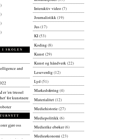
)
Interaktiv video
(7)
)
Journalistikk
(19)
)
Jus
(17)
)
KI
(53)
Koding
(8)
 I SKOLEN
Kunst
(29)
Kunst og håndverk
(22)
ntelligence and
Leseverdig
(12)
Lyd
(51)
2022
Markedsføring
(4)
I er 'en trussel
et' for kunstnere
Materialitet
(12)
roboter
Mediehistorie
(27)
TURNYTT
Mediepolitikk
(6)
orer gjør oss
Medierike ebøker
(6)
Medieøkonomi
(23)