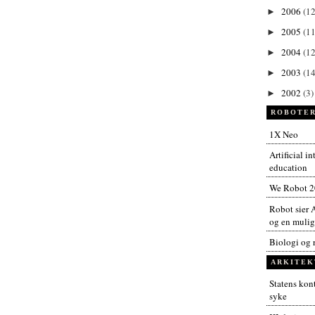
2006
(12
►
2005
(11
►
2004
(12
►
2003
(14
►
2002
(3)
►
ROBOTER
1X Neo
Artificial i
education
We Robot 
Robot sier A
og en muligh
Biologi og 
ARKITEK
Statens kont
syke