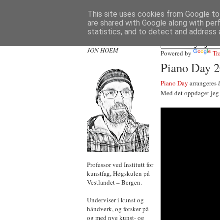
This site uses cookies from Google to 
are shared with Google along with per
statistics, and to detect and address 
JON HOEM
Powered by
Tr
Piano Day 
Piano Day
arrangeres å
Med det oppdaget je
Professor ved Institutt for
kunstfag, Høgskulen på
Vestlandet – Bergen.
Underviser i kunst og
håndverk, og forsker på
og med nye kunst- og