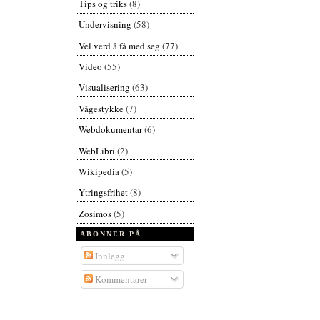
Tips og triks
(8)
Undervisning
(58)
Vel verd å få med seg
(77)
Video
(55)
Visualisering
(63)
Vågestykke
(7)
Webdokumentar
(6)
WebLibri
(2)
Wikipedia
(5)
Ytringsfrihet
(8)
Zosimos
(5)
ABONNER PÅ
Innlegg
Kommentarer