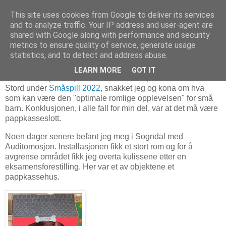
This site uses cookies from Google to deliver its services
and to analyze traffic. Your IP address and user-agent are
shared with Google along with performance and security
metrics to ensure quality of service, generate usage
31. august 2022
Pappenheim - første skisse
statistics, and to detect and address abuse.
LEARN MORE
GOT IT
Under Festspillene, næremere bestemt på veien tilbake fra
Stord under
Småspill 2022
, snakket jeg og kona om hva
som kan være den "optimale romlige opplevelsen" for små
barn. Konklusjonen, i alle fall for min del, var at det må være
pappkasseslott.
Noen dager senere befant jeg meg i Sogndal med
Auditomosjon. Installasjonen fikk et stort rom og for å
avgrense området fikk jeg overta kulissene etter en
eksamensforestilling. Her var et av objektene et
pappkassehus.