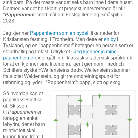
små barn. På det meste var det seks barn inne i dette huset.
Dermed var det helt klart: et prosjekt inneværende år blir
"
Pappenheim
" med mål om Festspillene og Småspill i
2023.
Jeg kjenner
Pappenheim som en bydel,
like nedenfor
Kristiansten festning, i Tronheim. Men dette er
en by
i
Tyskland, og en “pappenheimer” betegner en person som er
standhaftig og trofast. Uttrykket «
Jeg kjenner jo mine
pappenheimere
» er gått inn i klassisk akademisk språkbruk
for at en kjenner sine likemenn, kjent gjennom Friedrich
Schillers stykke «Wallensteins død». Wallenstein stammer
fra slottet Waldenstein, og gir tre omdreiningspunkt for
utforming og lyder i “Pappenheim”: papp, slott og skog.
Så hvordan kan et
pappkasseslott se
ut. Skissen
til
Pappenheim
er
forløpg en enkel
labyrint, der et barn
relativt lett skal
kunne finne frem. I