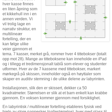
hver kasse finnes
en liten åpning som
et kikkehull inn i en
annen verden. Vi
vil trolig lage en
narrativ struktur, en
multilineær
fortelling, der en
kan følge ulike
veier gjennom et
tema. 7 kasser, merket grå, rommer hver 4 tittebokser (totalt
opp mot 28). Mange av titteboksene kan inneholde en iPad
og i tillegg et tredimensjonalt tablå som elever og studenter
utformer. Hver av de 7 kassene med tittebokser, markert
mørkegrå på skissen, inneholder også en høyttaler som
skaper en auditiv stemning i de ulike delene av labyrinten.
Installasjonen, slik den er skissert, dekker ca 50
kvadratmeter. Størrelsen er slik at et barn enkelt kan krabbe
gjennom. En voksen kommer gjennom med forsiktighet.
En labyrintisk / multilineær fortelling etableres fysisk ved
hjelp av store pappesker (pallestørrelse), hver med plass til