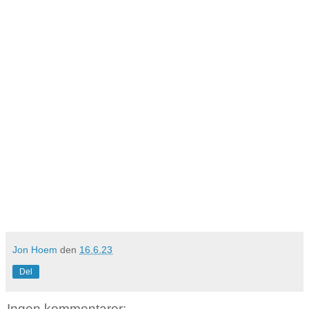
Jon Hoem
den
16.6.23
Del
Ingen kommentarer: