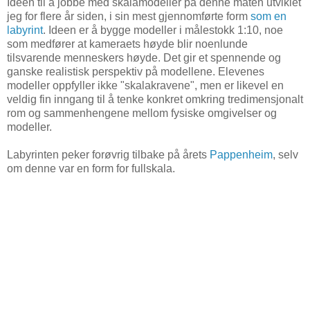
Ideen til å jobbe med skalamodeller på denne måten utviklet
jeg for flere år siden, i sin mest gjennomførte form
som en
labyrint
. Ideen er å bygge modeller i målestokk 1:10, noe
som medfører at kameraets høyde blir noenlunde
tilsvarende menneskers høyde. Det gir et spennende og
ganske realistisk perspektiv på modellene. Elevenes
modeller oppfyller ikke "skalakravene", men er likevel en
veldig fin inngang til å tenke konkret omkring tredimensjonalt
rom og sammenhengene mellom fysiske omgivelser og
modeller.
Labyrinten peker forøvrig tilbake på årets
Pappenheim
, selv
om denne var en form for fullskala.