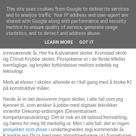
This site uses cookies from Google to deliver its services
and to analyze traffic. Your IP address and user-agent are
shared with Google along with performance and security
metrics to ensure quality of service, generate usage
16. juni 2023
Prosjekter fra skoler i Bergen, 2023
statistics, and to detect and address abuse.
LEARN MORE
GOT IT
Et forsøk på å oppsummere noen aktiviteter i skoler
inneværende år. Her fra Kalvatræet skoler. Kronstad skole
og Christi Krybbe skoler. Prosjektene er i de fleste tilfeller
tverrfaglige, og knytter forbindelser mellom estetikk og
teknologi.
Merk at elever i skolen allerede er i full gang med å bruke KI
på konstruktive måter.
Neste år er det dessverre ingen skoler, i alle fall som jeg
kjenner til, som ønsker å jobbe med digitale teknikker
innenfor Dekomp-ordningen (Desentralisert
kompetanseutvikling). Det er nok en litt tabloid fremstilling,
og høres for meg litt merkelig ut. Men i alle fall: det er ingen
prosjekter som disse
i undertegnedes regi kommende år.
Kanskje jeg får ta med meg algoritmedyrene ut i barnehager