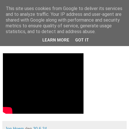
This site uses cookies from Google to deliver its services
and to analyze traffic. Your IP address and user-agent are
shared with Google along with performance and security
metrics to ensure quality of service, generate usage
30. juni 2024
Websim.ai
statistics, and to detect and address abuse.
LEARN MORE
GOT IT
websim.ai
Jon Hoem
den
30.6.24