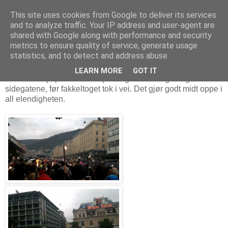
This site uses cookies from Google to deliver its services
and to analyze traffic. Your IP address and user-agent are
shared with Google along with performance and security
metrics to ensure quality of service, generate usage
25. juli 2011
Verdig markering i Bergen
statistics, and to detect and address abuse.
LEARN MORE
GOT IT
Det var knapt plass til flere på Torgallmenningen og i
sidegatene, før fakkeltoget tok i vei. Det gjør godt midt oppe i
all elendigheten.