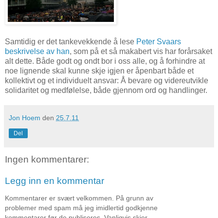
Samtidig er det tankevekkende å lese
Peter Svaars
beskrivelse av han
, som på et så makabert vis har forårsaket
alt dette. Både godt og ondt bor i oss alle, og å forhindre at
noe lignende skal kunne skje igjen er åpenbart både et
kollektivt og et individuelt ansvar: Å bevare og videreutvikle
solidaritet og medfølelse, både gjennom ord og handlinger.
Jon Hoem
den
25.7.11
Del
Ingen kommentarer:
Legg inn en kommentar
Kommentarer er svært velkommen. På grunn av
problemer med spam må jeg imidlertid godkjenne
kommentarer før de publiseres. Vanligvis skjer