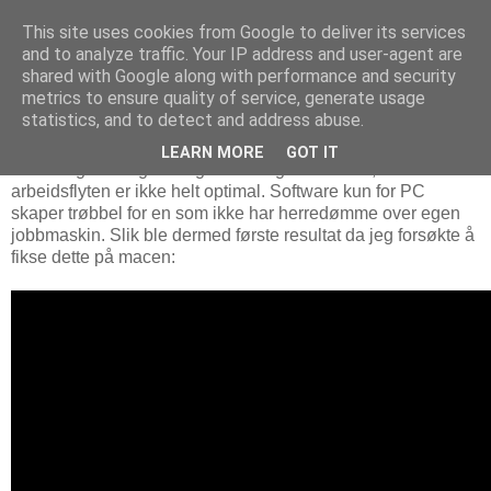
This site uses cookies from Google to deliver its services
and to analyze traffic. Your IP address and user-agent are
shared with Google along with performance and security
metrics to ensure quality of service, generate usage
10. januar 2017
Ikke helt venn med Galaxy 360
statistics, and to detect and address abuse.
LEARN MORE
GOT IT
Samsung har i og for seg levert et godt kamera, men
arbeidsflyten er ikke helt optimal. Software kun for PC
skaper trøbbel for en som ikke har herredømme over egen
jobbmaskin. Slik ble dermed første resultat da jeg forsøkte å
fikse dette på macen: