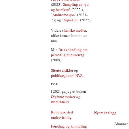
(2023),
Sampling av lyd
og bærekraft
(2022-),
"
Auditomosjon
" (2021-
23) og "
Aquafoni
" (2022).
Videre
sfæriske medier
,
ulike former for roboter,
mm.
Min
Dr.-avhandling om
personlig publisering
(2009).
Siterte artikler
og
publikasjoner i NVA
.
FOU
I 2021 ga jeg ut boken
Digitale medier og
materialitet
.
Robotassistert
Nyere innlegg
undervisning
Abonner 
Foredrag og formidling