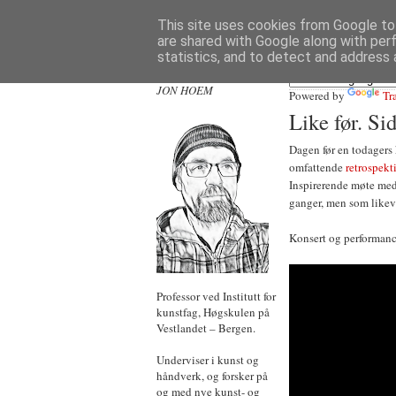
This site uses cookies from Google to 
are shared with Google along with per
statistics, and to detect and address 
JON HOEM
Powered by
Tr
Like før. Si
Dagen før en todagers 
omfattende
retrospekt
Inspirerende møte med 
ganger, men som likev
Konsert og performanc
Professor ved Institutt for
kunstfag, Høgskulen på
Vestlandet – Bergen.
Underviser i kunst og
håndverk, og forsker på
og med nye kunst- og