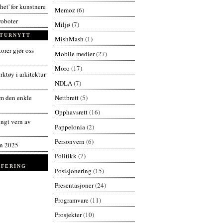
et' for kunstnere
Memoz
(6)
roboter
Miljø
(7)
TURNYTT
MishMash
(1)
orer gjør oss
Mobile medier
(27)
Moro
(17)
ktøy i arkitektur
NDLA
(7)
Nettbrett
(5)
 den enkle
Opphavsrett
(16)
engt vern av
Pappelonia
(2)
Personvern
(6)
en 2025
Politikk
(7)
FERING
Posisjonering
(15)
Presentasjoner
(24)
Programvare
(11)
Prosjekter
(10)