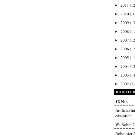
2011
(1
►
2010
(1
►
2009
(13
►
2008
(11
►
2007
(12
►
2006
(12
►
2005
(11
►
2004
(12
►
2003
(14
►
2002
(3)
►
ROBOTER
1X Neo
Artificial i
education
We Robot 
Robot sier A