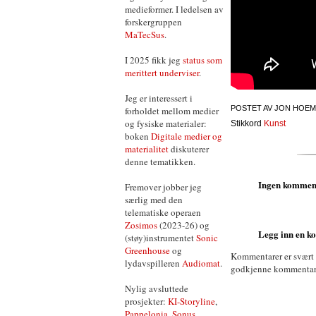
medieformer. I ledelsen av
forskergruppen
MaTecSus
.
I 2025 fikk jeg
status som
merittert underviser
.
Jeg er interessert i
POSTET AV
JON HOEM
forholdet mellom medier
og fysiske materialer:
Stikkord
Kunst
boken
Digitale medier og
materialitet
diskuterer
denne tematikken.
Ingen kommen
Fremover jobber jeg
særlig med den
telematiske operaen
Zosimos
(2023-26) og
Legg inn en 
(støy)instrumentet
Sonic
Greenhouse
og
Kommentarer er svært
lydavspilleren
Audiomat
.
godkjenne kommentarer 
Nylig avsluttede
prosjekter:
KI-Storyline
,
Pappelonia
,
Sonus