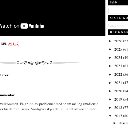
SØK
SISTE K
Laster inn...
BLOGGA
2026
(27
►
DEN
24.1.17
2025
(61
►
2024
(49
►
2023
(63
►
2022
(56
tarer:
►
2021
(47
►
2020
(54
►
kommentar
2019
(54
►
 velkommen. På grunn av problemer med spam må jeg imidlertid
2018
(77
►
før de publiseres. Vanligvis skjer dette i løpet av noen timer.
2017
(80
▼
dese
►