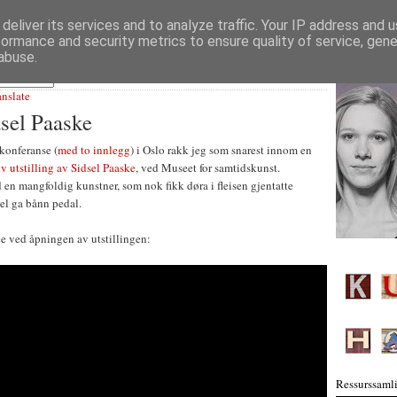
deliver its services and to analyze traffic. Your IP address and 
formance and security metrics to ensure quality of service, gen
abuse.
anslate
dsel Paaske
konferanse (
med to innlegg
) i Oslo rakk jeg som snarest innom en
iv utstilling av Sidsel Paaske
, ved Museet for samtidskunst.
en mangfoldig kunstner, som nok fikk døra i fleisen gjentatte
el ga bånn pedal.
e ved åpningen av utstillingen:
Ressurssamli