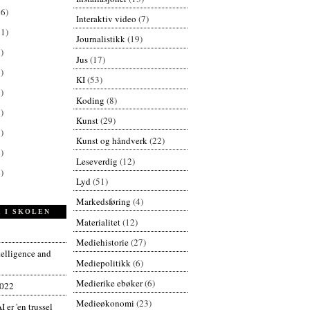
26)
Interaktiv video
(7)
61)
Journalistikk
(19)
)
Jus
(17)
)
KI
(53)
)
Koding
(8)
)
Kunst
(29)
)
Kunst og håndverk
(22)
)
Leseverdig
(12)
)
Lyd
(51)
Markedsføring
(4)
 I SKOLEN
Materialitet
(12)
Mediehistorie
(27)
ntelligence and
Mediepolitikk
(6)
Medierike ebøker
(6)
2022
Medieøkonomi
(23)
I er 'en trussel