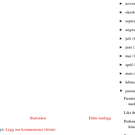
nove
►
oktob
►
septe
►
augu
►
juli
(4
►
juni
(
►
mai
(
►
april
►
mars
►
febru
►
janua
▼
Fremti
med
Like f
Startsiden
Eldre innlegg
Perfor
hån
på:
Legg inn kommentarer (Atom)