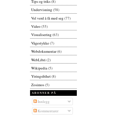
Tips og triks
(8)
Undervisning
(58)
Vel verd å få med seg
(77)
Video
(55)
Visualisering
(63)
Vågestykke
(7)
Webdokumentar
(6)
WebLibri
(2)
Wikipedia
(5)
Ytringsfrihet
(8)
Zosimos
(5)
ABONNER PÅ
Innlegg
Kommentarer