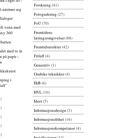
nn i eget liv?
Forskning
(41)
at nærmer seg
Fotografering
(27)
dialoger
FoU
(70)
elt venn med
Fremtidens
axy 360
læringsomgivelser
(88)
batten
Fremtidsutsikter
(42)
det med to år
Friluft
(4)
n på papir –
en
Generativ
(1)
ykkekunst
Grafiske teknikker
(4)
øping i
HiB
(6)
tall"
HVL
(10)
)
Ideer
(5)
)
Informasjonsdesign
(3)
)
Informasjonsfrihet
(16)
)
Informasjonskompetanse
(4)
)
Installasjoner
(13)