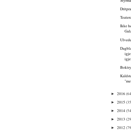
Styrma
Dritpr
Teater
Ikke h
Gal
Ulvede
Dagbla
igje
igj
Boktr
Kaldst
"me
2016
(64
►
2015
(35
►
2014
(54
►
2013
(29
►
2012
(79
►