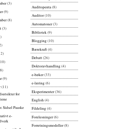
mber
(3)
Auditopenta
(8)
er
(9)
Auditor
(10)
mber
(8)
Automatoner
(3)
st
(3)
Bibliotek
(9)
)
Blogging
(10)
2)
Bærekraft
(4)
12)
Debatt
(26)
(10)
Doktoravhandling
(4)
(8)
e-bøker
(33)
ar
(9)
e-læring
(6)
r
(11)
Eksperimenter
(36)
dsutsikter for
iene
English
(4)
ør. Sidsel Paaske
Fildeling
(4)
mativt e-
Forelesninger
(6)
dverk
Forretningsmodeller
(8)