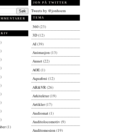
JON PÅ TWITTER
Tweets by @jonhoem
TEMA
OMMENTARER
360
(23)
RKIV
3D
(12)
)
AI
(39)
)
Animasjon
(13)
)
Annet
(22)
)
AOE
(1)
)
Aquafoni
(12)
)
AR&VR
(26)
)
Arkitektur
(19)
)
Artikler
(17)
)
Audiomat
(1)
)
Auditolocomotiv
(9)
mber
(1)
Auditomosjon
(19)