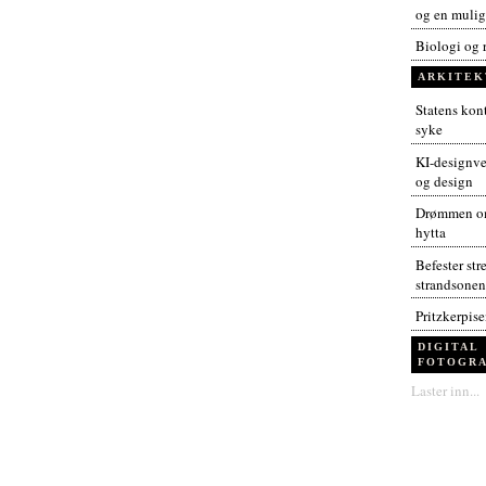
og en muligh
Biologi og 
ARKITEK
Statens kont
syke
KI-designver
og design
Drømmen om
hytta
Befester str
strandsonen
Pritzkerpis
DIGITAL
FOTOGRA
Laster inn...