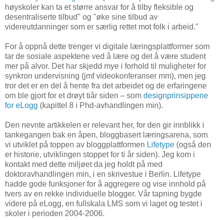
høyskoler kan ta et større ansvar for å tilby fleksible og
desentraliserte tilbud" og "øke sine tilbud av
videreutdanninger som er særlig rettet mot folk i arbeid."
For å oppnå dette trenger vi digitale læringsplattformer som
tar de sosiale aspektene ved å lære og det å være student
mer på alvor. Det har skjedd mye i forhold til muligheter for
synkron undervisning (jmf videokonferanser mm), men jeg
tror det er en del å hente fra det arbeidet og de erfaringene
om ble gjort for et drøyt tiår siden – som
designprinsippene
for eLogg
(kapittel 8 i Phd-avhandlingen min).
Den nevnte artikkelen er relevant her, for den gir innblikk i
tankegangen bak en åpen, bloggbasert læringsarena, som
vi utviklet på toppen av bloggplattformen
Lifetype
(også den
er historie, utviklingen stoppet for ti år siden). Jeg kom i
kontakt med dette miljøet da jeg holdt på med
doktoravhandlingen min, i en skrivestue i Berlin. Lifetype
hadde gode funksjoner for å aggregere og vise innhold på
tvers av en rekke individuelle blogger. Vår tapning bygde
videre på eLogg, en fullskala LMS som vi laget og testet i
skoler i perioden 2004-2006.