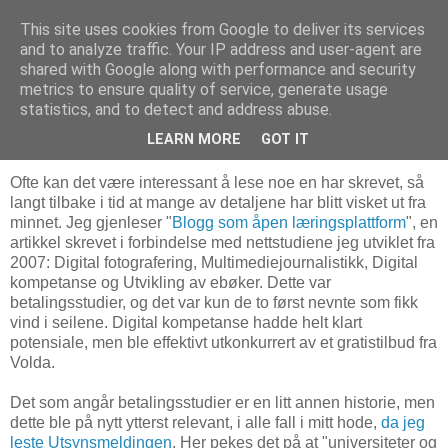
This site uses cookies from Google to deliver its services
and to analyze traffic. Your IP address and user-agent are
shared with Google along with performance and security
metrics to ensure quality of service, generate usage
23. april 2023
Gjensyn med "Blogg som åpen
statistics, and to detect and address abuse.
læringsplattform"
LEARN MORE
GOT IT
Ofte kan det være interessant å lese noe en har skrevet, så
langt tilbake i tid at mange av detaljene har blitt visket ut fra
minnet. Jeg gjenleser "
Blogg som åpen læringsplattform
", en
artikkel skrevet i forbindelse med nettstudiene jeg utviklet fra
2007: Digital fotografering, Multimediejournalistikk, Digital
kompetanse og Utvikling av ebøker. Dette var
betalingsstudier, og det var kun de to først nevnte som fikk
vind i seilene. Digital kompetanse hadde helt klart
potensiale, men ble effektivt utkonkurrert av et gratistilbud fra
Volda.
Det som angår betalingsstudier er en litt annen historie, men
dette ble på nytt ytterst relevant, i alle fall i mitt hode,
da jeg
leste Utsynsmeldingen
. Her pekes det på at "universiteter og