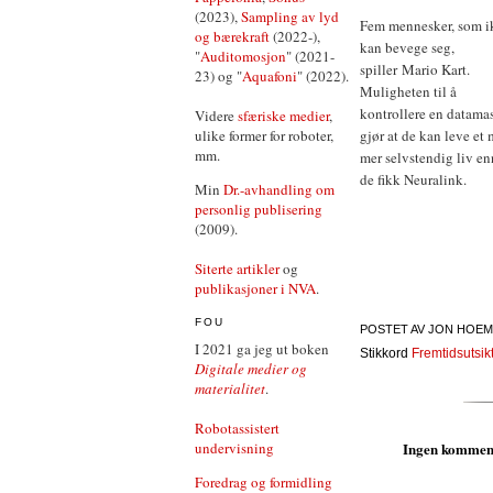
(2023),
Sampling av lyd
Fem mennesker, som i
og bærekraft
(2022-),
kan bevege seg,
"
Auditomosjon
" (2021-
spiller Mario Kart.
23) og "
Aquafoni
" (2022).
Muligheten til å
kontrollere en datama
Videre
sfæriske medier
,
ulike former for roboter,
gjør at de kan leve et
mm.
mer selvstendig liv en
de fikk Neuralink.
Min
Dr.-avhandling om
personlig publisering
(2009).
Siterte artikler
og
publikasjoner i NVA
.
FOU
POSTET AV
JON HOEM
I 2021 ga jeg ut boken
Stikkord
Fremtidsutsik
Digitale medier og
materialitet
.
Robotassistert
Ingen kommen
undervisning
Foredrag og formidling