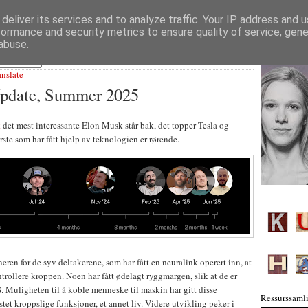
deliver its services and to analyze traffic. Your IP address and 
formance and security metrics to ensure quality of service, gen
abuse.
anslate
Update, Summer 2025
k
det mest interessante Elon Musk står bak, det topper Tesla og
rste som har fått hjelp av teknologien er rørende.
eren for de syv deltakerene, som har fått en neuralink operert inn, at
trollere kroppen. Noen har fått ødelagt ryggmargen, slik at de er
 Muligheten til å koble menneske til maskin har gitt disse
Ressurssamli
tet kroppslige funksjoner, et annet liv. Videre utvikling peker i