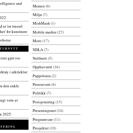
ntelligence and
Memoz
(6)
Miljø
(7)
2022
MishMash
(1)
I er 'en trussel
et' for kunstnere
Mobile medier
(27)
roboter
Moro
(17)
NDLA
(7)
TURNYTT
orer gjør oss
Nettbrett
(5)
Opphavsrett
(16)
ktøy i arkitektur
Pappelonia
(2)
Personvern
(6)
 den enkle
Politikk
(7)
engt vern av
Posisjonering
(15)
Presentasjoner
(24)
en 2025
Programvare
(11)
FERING
Prosjekter
(10)