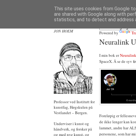
This site uses cookies from Google to 
are shared with Google along with per
statistics, and to detect and address 
JON HOEM
Powered by
Tr
Neuralink 
I min bok er
Neuralin
SpaceX. Å se de syv fø
Professor ved Institutt for
kunstfag, Høgskulen på
Vestlandet – Bergen.
Foreløpig er fellesnevn
de ikke lenger kan kon
Underviser i kunst og
lammet, andre har ALS.
håndverk, og forsker på
personene, som har mis
og med nye kunst- og