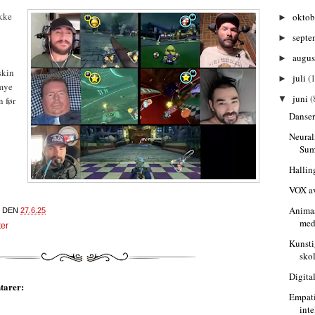
kke
oktob
►
septe
►
augu
►
skin
juli
(1
►
 mye
juni
(
▼
n før
Danse
Neural
Sum
Hallin
VOX av
Animas
DEN
27.6.25
med
ter
Kunsti
sko
Digita
tarer:
Empati
inte