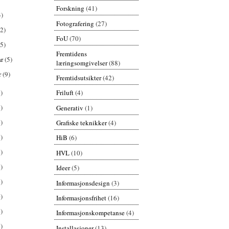
Forskning
(41)
3)
Fotografering
(27)
(2)
FoU
(70)
(5)
Fremtidens
ar
(5)
læringsomgivelser
(88)
r
(9)
Fremtidsutsikter
(42)
)
Friluft
(4)
)
Generativ
(1)
)
Grafiske teknikker
(4)
)
HiB
(6)
)
HVL
(10)
)
Ideer
(5)
)
Informasjonsdesign
(3)
)
Informasjonsfrihet
(16)
)
Informasjonskompetanse
(4)
)
Installasjoner
(13)