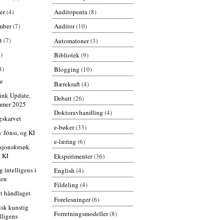
Auditopenta
(8)
er
(4)
mber
(7)
Auditor
(10)
st
(7)
Automatoner
(3)
)
Bibliotek
(9)
8)
Blogging
(10)
re
Bærekraft
(4)
ink Update,
Debatt
(26)
mer 2025
Doktoravhandling
(4)
gskarvet
e-bøker
(33)
 Jónsi, og KI
e-læring
(6)
jonsforsøk
 KI
Eksperimenter
(36)
g intelligens i
English
(4)
len
Fildeling
(4)
lt håndlaget
Forelesninger
(6)
sk kunstig
Forretningsmodeller
(8)
lligens