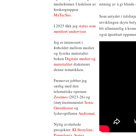
medieformer. I ledelsen av
retning av å gi blinde
forskergruppen
MaTecSus
.
Som antydet i tidslin
utviklingen skyte bety
I 2025 fikk jeg
status som
bli allminnelig å kom
merittert underviser
.
også åpenbart oppmun
Jeg er interessert i
forholdet mellom medier
og fysiske materialer:
boken
Digitale medier og
materialitet
diskuterer
denne tematikken.
Fremover jobber jeg
særlig med den
telematiske operaen
Zosimos
(2023-26) og
(støy)instrumentet
Sonic
Greenhouse
og
lydavspilleren
Audiomat
.
Nylig avsluttede
prosjekter:
KI-Storyline
,
Pappelonia
,
Sonus