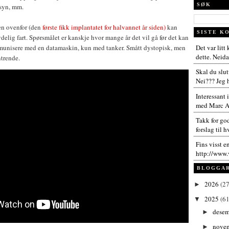
SØK
 syn, mm.
jen ovenfor (den
første fikk implantatet for halvannet år siden)
kan
SISTE K
delig fart. Spørsmålet er kanskje hvor mange år det vil gå før det kan
Det var litt
munisere med en datamaskin, kun med tanker. Smått dystopisk, men
dette. Neida,
trende.
Skal du slut
Nei??? Jeg h
Interessant 
med Marc An
Takk for go
forslag til h
Fins visst e
http://www.
BLOGGA
2026
(27
►
2025
(61
▼
dese
►
nove
►