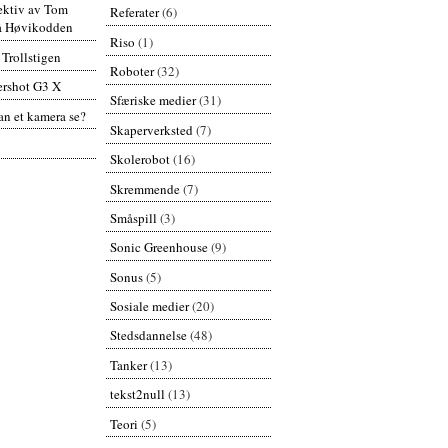
pektiv av Tom
Referater
(6)
å Høvikodden
Riso
(1)
 Trollstigen
Roboter
(32)
rshot G3 X
Sfæriske medier
(31)
n et kamera se?
Skaperverksted
(7)
Skolerobot
(16)
Skremmende
(7)
Småspill
(3)
Sonic Greenhouse
(9)
Sonus
(5)
Sosiale medier
(20)
Stedsdannelse
(48)
Tanker
(13)
tekst2null
(13)
Teori
(5)