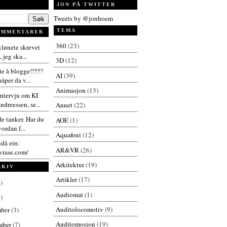
JON PÅ TWITTER
Tweets by @jonhoem
TEMA
OMMENTARER
360
(23)
 klønete skrevet
 jeg ska...
3D
(12)
te å blogge!!???
AI
(39)
åper da v...
Animasjon
(13)
intervju om KI
dreessen, se...
Annet
(22)
de tanker. Har du
AOE
(1)
vordan f...
Aquafoni
(12)
ndå ein:
AR&VR
(26)
vrase.com/
Arkitektur
(19)
RKIV
Artikler
(17)
)
Audiomat
(1)
)
Auditolocomotiv
(9)
mber
(3)
Auditomosjon
(19)
mber
(7)