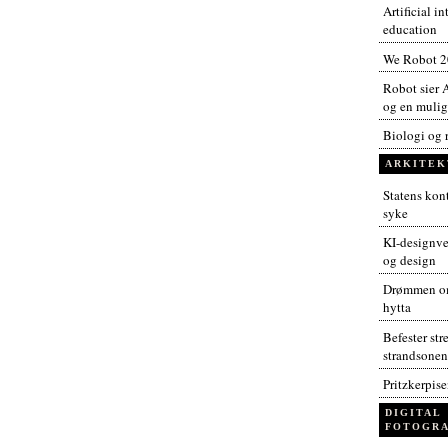
Artificial i
education
We Robot 
Robot sier A
og en muligh
Biologi og 
ARKITEK
Statens kont
syke
KI-designver
og design
Drømmen om
hytta
Befester str
strandsonen
Pritzkerpis
DIGITAL
FOTOGRA