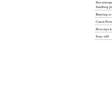
Stor retros
Sandberg p
Brøyting av
Canon Powe
Hvor mye ka
Sony α68