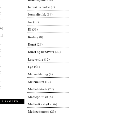
)
Interaktiv video
(7)
)
Journalistikk
(19)
)
Jus
(17)
26)
KI
(53)
61)
Koding
(8)
)
Kunst
(29)
)
Kunst og håndverk
(22)
)
Leseverdig
(12)
)
Lyd
(51)
)
Markedsføring
(4)
)
Materialitet
(12)
)
Mediehistorie
(27)
Mediepolitikk
(6)
 I SKOLEN
Medierike ebøker
(6)
Medieøkonomi
(23)