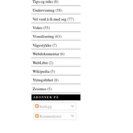
Tips og triks
(8)
Undervisning
(58)
Vel verd å få med seg
(77)
Video
(55)
Visualisering
(63)
Vågestykke
(7)
Webdokumentar
(6)
WebLibri
(2)
Wikipedia
(5)
Ytringsfrihet
(8)
Zosimos
(5)
ABONNER PÅ
Innlegg
Kommentarer