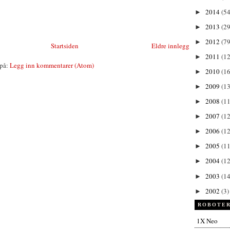
2014
(54
►
2013
(29
►
2012
(79
►
Startsiden
Eldre innlegg
2011
(1
►
på:
Legg inn kommentarer (Atom)
2010
(1
►
2009
(13
►
2008
(11
►
2007
(12
►
2006
(12
►
2005
(11
►
2004
(12
►
2003
(14
►
2002
(3)
►
ROBOTER
1X Neo