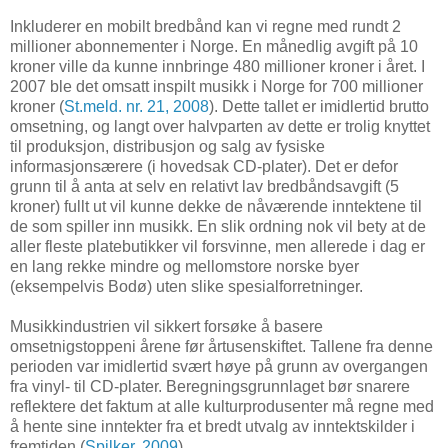
Inkluderer en mobilt bredbånd kan vi regne med rundt 2
millioner abonnementer i Norge. En månedlig avgift på 10
kroner ville da kunne innbringe 480 millioner kroner i året. I
2007 ble det omsatt inspilt musikk i Norge for 700 millioner
kroner (
St.meld. nr. 21, 2008
). Dette tallet er imidlertid brutto
omsetning, og langt over halvparten av dette er trolig knyttet
til produksjon, distribusjon og salg av fysiske
informasjonsærere (i hovedsak CD-plater). Det er defor
grunn til å anta at selv en relativt lav bredbåndsavgift (5
kroner) fullt ut vil kunne dekke de nåværende inntektene til
de som spiller inn musikk. En slik ordning nok vil bety at de
aller fleste platebutikker vil forsvinne, men allerede i dag er
en lang rekke mindre og mellomstore norske byer
(eksempelvis Bodø) uten slike spesialforretninger.
Musikkindustrien vil sikkert forsøke å basere
omsetnigstoppeni årene før årtusenskiftet. Tallene fra denne
perioden var imidlertid svært høye på grunn av overgangen
fra vinyl- til CD-plater. Beregningsgrunnlaget bør snarere
reflektere det faktum at alle kulturprodusenter må regne med
å hente sine inntekter fra et bredt utvalg av inntektskilder i
fremtiden (
Spilker, 2009
).