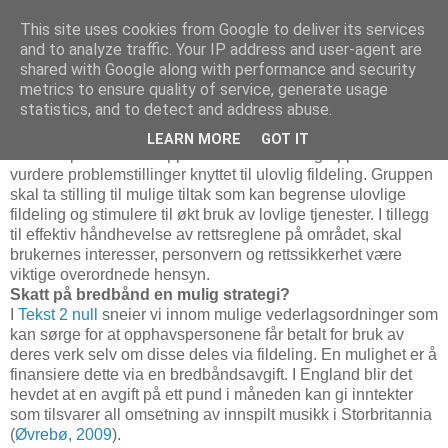
This site uses cookies from Google to deliver its services
and to analyze traffic. Your IP address and user-agent are
shared with Google along with performance and security
metrics to ensure quality of service, generate usage
7. februar 2010
Referansegruppe om ulovlig fildeling
statistics, and to detect and address abuse.
LEARN MORE
GOT IT
Kulturdepartementet oppretter en referansegruppe som skal
vurdere problemstillinger knyttet til ulovlig fildeling. Gruppen
skal ta stilling til mulige tiltak som kan begrense ulovlige
fildeling og stimulere til økt bruk av lovlige tjenester. I tillegg
til effektiv håndhevelse av rettsreglene på området, skal
brukernes interesser, personvern og rettssikkerhet være
viktige overordnede hensyn.
Skatt på bredbånd en mulig strategi?
I
Tekst 2 null
sneier vi innom mulige vederlagsordninger som
kan sørge for at opphavspersonene får betalt for bruk av
deres verk selv om disse deles via fildeling. En mulighet er å
finansiere dette via en bredbåndsavgift. I England blir det
hevdet at en avgift på ett pund i måneden kan gi inntekter
som tilsvarer all omsetning av innspilt musikk i Storbritannia
(
Øvrebø, 2009
).