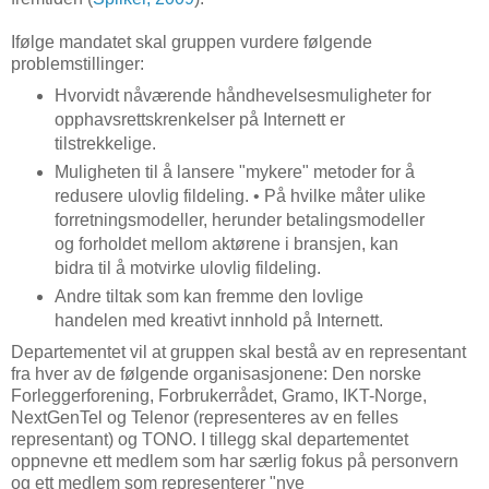
Ifølge mandatet skal gruppen vurdere følgende
problemstillinger:
Hvorvidt nåværende håndhevelsesmuligheter for
opphavsrettskrenkelser på Internett er
tilstrekkelige.
Muligheten til å lansere "mykere" metoder for å
redusere ulovlig fildeling. • På hvilke måter ulike
forretningsmodeller, herunder betalingsmodeller
og forholdet mellom aktørene i bransjen, kan
bidra til å motvirke ulovlig fildeling.
Andre tiltak som kan fremme den lovlige
handelen med kreativt innhold på Internett.
Departementet vil at gruppen skal bestå av en representant
fra hver av de følgende organisasjonene: Den norske
Forleggerforening, Forbrukerrådet, Gramo, IKT-Norge,
NextGenTel og Telenor (representeres av en felles
representant) og TONO. I tillegg skal departementet
oppnevne ett medlem som har særlig fokus på personvern
og ett medlem som representerer "nye