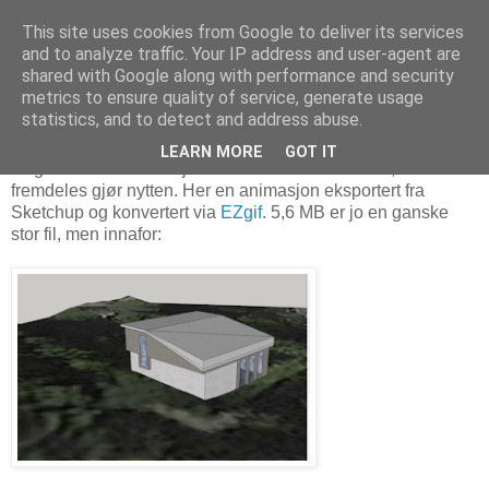
This site uses cookies from Google to deliver its services
and to analyze traffic. Your IP address and user-agent are
shared with Google along with performance and security
metrics to ensure quality of service, generate usage
26. april 2017
Garasjeanimasjon
statistics, and to detect and address abuse.
LEARN MORE
GOT IT
Dagen for GIF-animasjoner dette. Gammel format, som
fremdeles gjør nytten. Her en animasjon eksportert fra
Sketchup og konvertert via
EZgif
. 5,6 MB er jo en ganske
stor fil, men innafor: