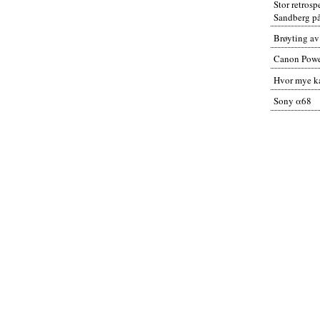
Stor retros
Sandberg p
Brøyting av
Canon Powe
Hvor mye ka
Sony α68