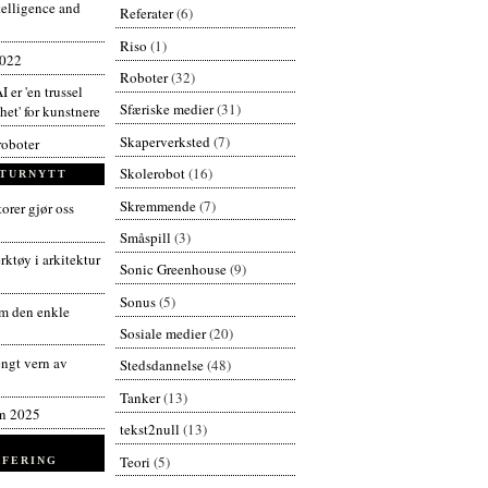
ntelligence and
Referater
(6)
Riso
(1)
2022
Roboter
(32)
I er 'en trussel
Sfæriske medier
(31)
et' for kunstnere
Skaperverksted
(7)
roboter
Skolerobot
(16)
TURNYTT
Skremmende
(7)
orer gjør oss
Småspill
(3)
ktøy i arkitektur
Sonic Greenhouse
(9)
Sonus
(5)
 den enkle
Sosiale medier
(20)
engt vern av
Stedsdannelse
(48)
Tanker
(13)
en 2025
tekst2null
(13)
Teori
(5)
FERING