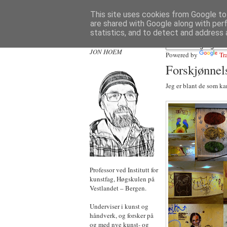
This site uses cookies from Google to 
are shared with Google along with per
statistics, and to detect and address 
JON HOEM
Powered by
Tr
Forskjønnel
Jeg er blant de som ka
Professor ved Institutt for
kunstfag, Høgskulen på
Vestlandet – Bergen.
Underviser i kunst og
håndverk, og forsker på
og med nye kunst- og