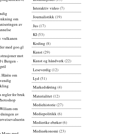
Interaktiv video
(7)
ndig
Journalistikk
(19)
enkning om
aniseringen av
Jus
(17)
annelse
KI
(53)
v vulkanen
Koding
(8)
der med goo.gl
Kunst
(29)
trasjoner mot
Kunst og håndverk
(22)
 i Bergen -
pril
Leseverdig
(12)
k Härèn om
Lyd
(51)
vendig
ikling
Markedsføring
(4)
s regler for bruk
Materialitet
(12)
Photoshop
Mediehistorie
(27)
 Wiliam om
Mediepolitikk
(6)
ydningen av
erveisevaluerin
Medierike ebøker
(6)
Medieøkonomi
(23)
e Maps med