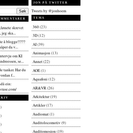
JON PÅ TWITTER
Tweets by @jonhoem
TEMA
OMMENTARER
360
(23)
 klønete skrevet
 jeg ska...
3D
(12)
te å blogge!!???
AI
(39)
åper da v...
Animasjon
(13)
intervju om KI
dreessen, se...
Annet
(22)
de tanker. Har du
AOE
(1)
vordan f...
Aquafoni
(12)
ndå ein:
AR&VR
(26)
vrase.com/
Arkitektur
(19)
RKIV
Artikler
(17)
)
Audiomat
(1)
)
Auditolocomotiv
(9)
)
Auditomosjon
(19)
)