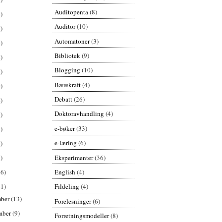
Auditopenta
(8)
)
Auditor
(10)
)
Automatoner
(3)
)
Bibliotek
(9)
)
Blogging
(10)
)
Bærekraft
(4)
)
Debatt
(26)
)
Doktoravhandling
(4)
)
e-bøker
(33)
)
e-læring
(6)
)
Eksperimenter
(36)
)
English
(4)
26)
61)
Fildeling
(4)
mber
(13)
Forelesninger
(6)
mber
(9)
Forretningsmodeller
(8)