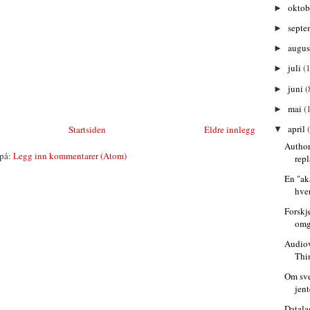
oktob
►
septe
►
augu
►
juli
(
►
juni
(
►
mai
(
►
april
Startsiden
Eldre innlegg
▼
Author
på:
Legg inn kommentarer (Atom)
rep
En "ak
hve
Forskj
omg
Audio
Thi
Om sv
jen
Datala