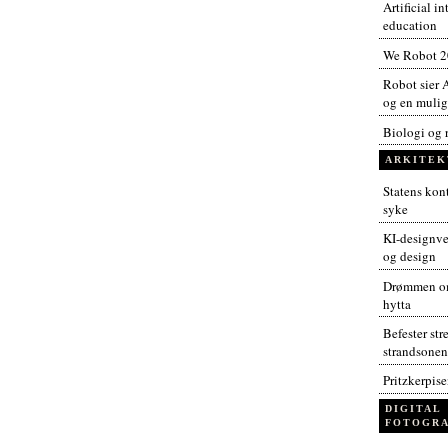
Artificial i
education
We Robot 
Robot sier A
og en muligh
Biologi og 
ARKITEK
Statens kont
syke
KI-designver
og design
Drømmen om
hytta
Befester str
strandsonen
Pritzkerpis
DIGITAL
FOTOGRA