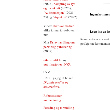
(2023),
Sampling av lyd
og bærekraft
(2022-),
"
Auditomosjon
" (2021-
Ingen kommen
23) og "
Aquafoni
" (2022).
Videre
sfæriske medier
,
ulike former for roboter,
Legg inn en 
mm.
Kommentarer er svært
Min
Dr.-avhandling om
godkjenne kommentarer 
personlig publisering
(2009).
Siterte artikler
og
publikasjoner i NVA
.
FOU
I 2021 ga jeg ut boken
Digitale medier og
materialitet
.
Robotassistert
undervisning
Foredrag og formidling