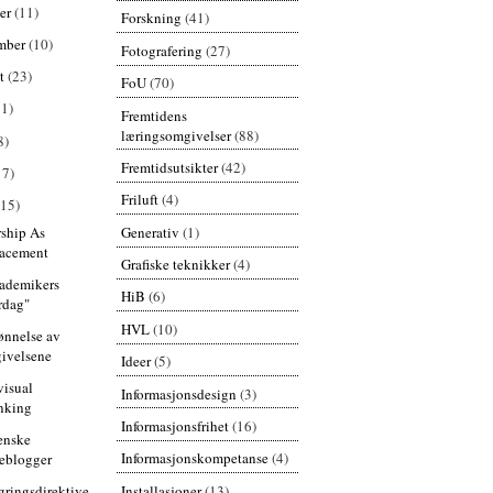
er
(11)
Forskning
(41)
mber
(10)
Fotografering
(27)
st
(23)
FoU
(70)
11)
Fremtidens
læringsomgivelser
(88)
8)
Fremtidsutsikter
(42)
17)
Friluft
(4)
(15)
Generativ
(1)
ship As
lacement
Grafiske teknikker
(4)
ademikers
HiB
(6)
rdag"
HVL
(10)
ønnelse av
ivelsene
Ideer
(5)
visual
Informasjonsdesign
(3)
nking
Informasjonsfrihet
(16)
enske
Informasjonskompetanse
(4)
teblogger
Installasjoner
(13)
gringsdirektive