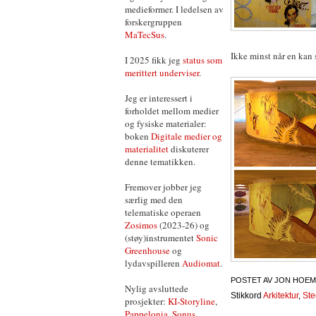
medieformer. I ledelsen av
forskergruppen
MaTecSus
.
Ikke minst når en kan 
I 2025 fikk jeg
status som
merittert underviser
.
Jeg er interessert i
forholdet mellom medier
og fysiske materialer:
boken
Digitale medier og
materialitet
diskuterer
denne tematikken.
Fremover jobber jeg
særlig med den
telematiske operaen
Zosimos
(2023-26) og
(støy)instrumentet
Sonic
Greenhouse
og
lydavspilleren
Audiomat
.
POSTET AV
JON HOEM
Nylig avsluttede
Stikkord
Arkitektur
,
Ste
prosjekter:
KI-Storyline
,
Pappelonia
,
Sonus