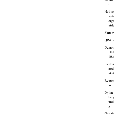
t
Nødve
nyt
org
utd
Skru a
QR-ko
Demons
DLD
10.a
Fredri
nød
utv
Reuter
av 
Dylan
bet
und
g
Googl