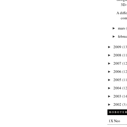
3D-
A diff
com
mars
►
febru
►
2009
(13
►
2008
(11
►
2007
(12
►
2006
(12
►
2005
(11
►
2004
(12
►
2003
(14
►
2002
(3)
►
ROBOTER
1X Neo