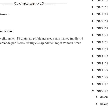
2022
(56
►
tarer:
2021
(47
►
2020
(54
►
2019
(54
►
kommentar
2018
(77
►
 velkommen. På grunn av problemer med spam må jeg imidlertid
2017
(80
►
før de publiseres. Vanligvis skjer dette i løpet av noen timer.
2016
(64
►
2015
(35
►
2014
(54
►
2013
(29
►
2012
(79
►
2011
(1
►
2010
(1
▼
dese
►
nove
►