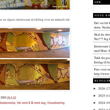
SØK
SISTE K
se en såpass interessant utvikling over en måneds tid:
Det var litt
dette. Neida,
Skal du slut
Nei??? Jeg h
Interessant 
med Marc An
Takk for go
forslag til h
Fins visst e
http://www.
BLOGGA
2026
(27
►
2025
(61
►
DEN
26.4.10
2024
(49
►
dsdannelse
,
Vel verd å få med seg
,
Visualisering
2023
(63
►