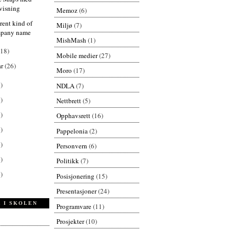
visning
Memoz
(6)
erent kind of
Miljø
(7)
pany name
MishMash
(1)
(18)
Mobile medier
(27)
ar
(26)
Moro
(17)
)
NDLA
(7)
)
Nettbrett
(5)
)
Opphavsrett
(16)
)
Pappelonia
(2)
)
Personvern
(6)
)
Politikk
(7)
)
Posisjonering
(15)
Presentasjoner
(24)
 I SKOLEN
Programvare
(11)
Prosjekter
(10)