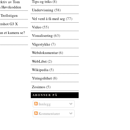
Tips og triks
(8)
pektiv av Tom
å Høvikodden
Undervisning
(58)
 Trollstigen
Vel verd å få med seg
(77)
rshot G3 X
Video
(55)
n et kamera se?
Visualisering
(63)
Vågestykke
(7)
Webdokumentar
(6)
WebLibri
(2)
Wikipedia
(5)
Ytringsfrihet
(8)
Zosimos
(5)
ABONNER PÅ
Innlegg
Kommentarer