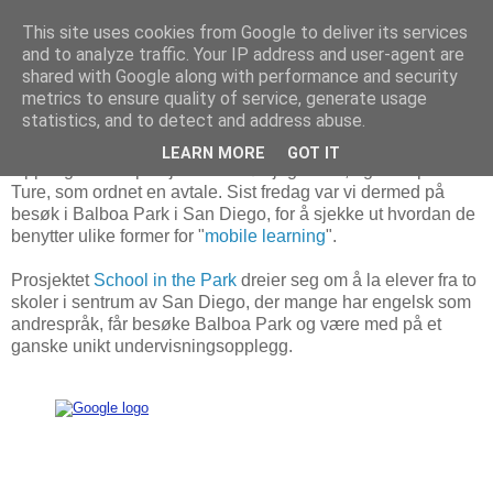
This site uses cookies from Google to deliver its services
and to analyze traffic. Your IP address and user-agent are
shared with Google along with performance and security
metrics to ensure quality of service, generate usage
28. februar 2011
Augmented Reality i undervisning
statistics, and to detect and address abuse.
LEARN MORE
GOT IT
Oppdaget dette prosjektet like før jeg reiste, og fikk tipset
Ture, som ordnet en avtale. Sist fredag var vi dermed på
besøk i Balboa Park i San Diego, for å sjekke ut hvordan de
benytter ulike former for "
mobile learning
".
Prosjektet
School in the Park
dreier seg om å la elever fra to
skoler i sentrum av San Diego, der mange har engelsk som
andrespråk, får besøke Balboa Park og være med på et
ganske unikt undervisningsopplegg.