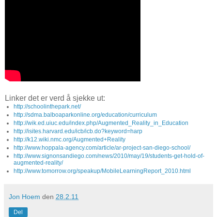
Linker det er verd å sjekke ut:
http://schoolinthepark.net/
http://sdma.balboaparkonline.org/education/curriculum
http://wik.ed.uiuc.edu/index.php/Augmented_Reality_in_Education
http://isites.harvard.edu/icb/icb.do?keyword=harp
http://k12.wiki.nmc.org/Augmented+Reality
http://www.hoppala-agency.com/article/ar-project-san-diego-school/
http://www.signonsandiego.com/news/2010/may/19/students-get-hold-of-
augmented-reality/
http://www.tomorrow.org/speakup/MobileLearningReport_2010.html
Jon Hoem
den
28.2.11
Del