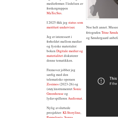
medieformer. I ledelsen av
forskergruppen
MaTecSus
.
I 2025 fikk jeg
status som
merittert underviser
.
Noe helt annet. Museet
fotografen
Trine Sønd
Jeg er interessert i
og Søndergaard anbefal
forholdet mellom medier
og fysiske materialer:
boken
Digitale medier og
materialitet
diskuterer
denne tematikken.
Fremover jobber jeg
særlig med den
telematiske operaen
Zosimos
(2023-26) og
(støy)instrumentet
Sonic
Greenhouse
og
lydavspilleren
Audiomat
.
Nylig avsluttede
prosjekter:
KI-Storyline
,
Pappelonia
,
Sonus