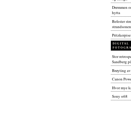
Drømmen om
hytta
Befester str
strandsonen
Pritzkerpis
DIGITAL
FOTOGRA
Stor retros
Sandberg p
Brøyting av
Canon Powe
Hvor mye ka
Sony α68