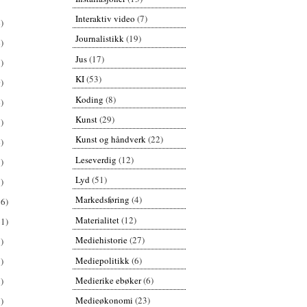
Interaktiv video
(7)
)
Journalistikk
(19)
)
Jus
(17)
)
KI
(53)
)
Koding
(8)
)
Kunst
(29)
)
Kunst og håndverk
(22)
)
Leseverdig
(12)
)
Lyd
(51)
)
Markedsføring
(4)
26)
Materialitet
(12)
61)
Mediehistorie
(27)
)
Mediepolitikk
(6)
)
Medierike ebøker
(6)
)
Medieøkonomi
(23)
)