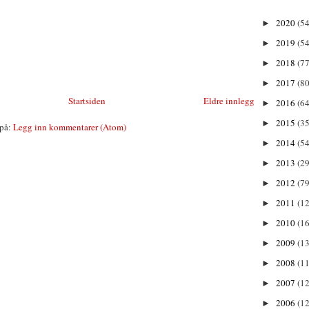
2020
(54
►
2019
(54
►
2018
(77
►
2017
(80
►
Startsiden
Eldre innlegg
2016
(64
►
2015
(35
►
på:
Legg inn kommentarer (Atom)
2014
(54
►
2013
(29
►
2012
(79
►
2011
(1
►
2010
(1
►
2009
(13
►
2008
(11
►
2007
(12
►
2006
(12
►