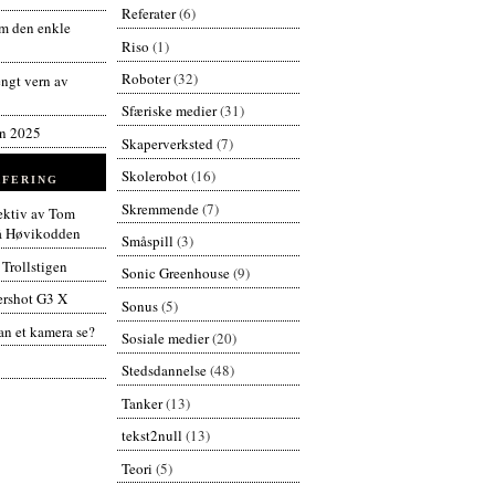
Referater
(6)
 den enkle
Riso
(1)
Roboter
(32)
engt vern av
Sfæriske medier
(31)
en 2025
Skaperverksted
(7)
Skolerobot
(16)
FERING
Skremmende
(7)
pektiv av Tom
å Høvikodden
Småspill
(3)
 Trollstigen
Sonic Greenhouse
(9)
rshot G3 X
Sonus
(5)
n et kamera se?
Sosiale medier
(20)
Stedsdannelse
(48)
Tanker
(13)
tekst2null
(13)
Teori
(5)