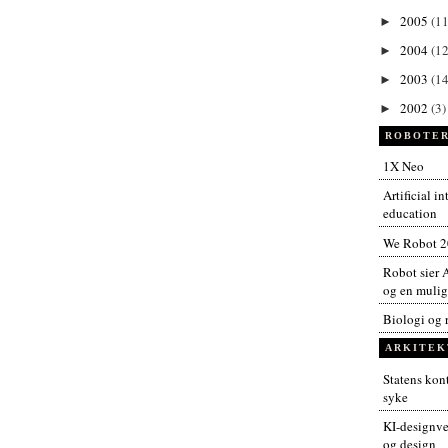
2005
(11
►
2004
(12
►
2003
(14
►
2002
(3)
►
ROBOTER
1X Neo
Artificial i
education
We Robot 
Robot sier A
og en muligh
Biologi og 
ARKITEK
Statens kont
syke
KI-designver
og design