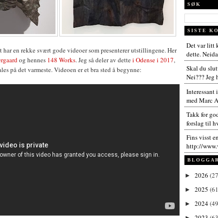
SØK
SISTE K
Det var litt
 har en rekke svært gode videoer som presenterer utstillingene. Her
dette. Neida,
ergaard
og hennes
148 Works
. Jeg så deler av dette
i Odense i 2017
,
Skal du slut
es på det varmeste. Videoen er et bra sted å begynne:
Nei??? Jeg h
Interessant 
med Marc An
Takk for go
forslag til h
Fins visst e
http://www.
BLOGGA
2026
(27
►
2025
(61
►
2024
(49
►
2023
(63
►