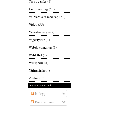
Tips og triks
(8)
Undervisning
(58)
Vel verd å få med seg
(77)
Video
(55)
Visualisering
(63)
Vågestykke
(7)
Webdokumentar
(6)
WebLibri
(2)
Wikipedia
(5)
Ytringsfrihet
(8)
Zosimos
(5)
ABONNER PÅ
Innlegg
Kommentarer