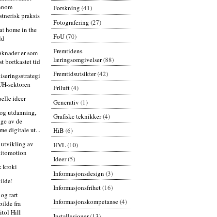
nnom
Forskning
(41)
stnerisk praksis
Fotografering
(27)
at home in the
FoU
(70)
ld
Fremtidens
knader er som
læringsomgivelser
(88)
st bortkastet tid
Fremtidsutsikter
(42)
liseringsstrategi
 UH-sektoren
Friluft
(4)
uelle ideer
Generativ
(1)
 og utdanning,
Grafiske teknikker
(4)
ge av de
e digitale ut...
HiB
(6)
 utvikling av
HVL
(10)
itomotion
Ideer
(5)
k kroki
Informasjonsdesign
(3)
bilde!
Informasjonsfrihet
(16)
t og rart
Informasjonskompetanse
(4)
bilde fra
itol Hill
Installasjoner
(13)