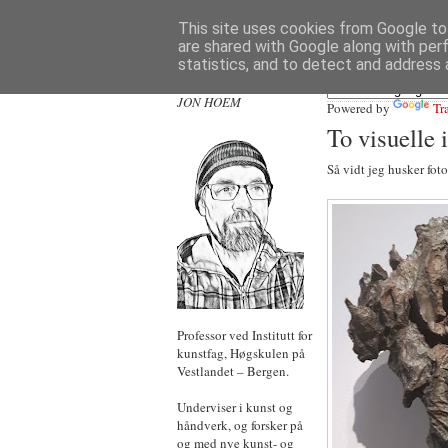
This site uses cookies from Google to 
are shared with Google along with per
statistics, and to detect and address 
JON HOEM
Powered by
Tr
To visuelle 
Så vidt jeg husker foto
Professor ved Institutt for
kunstfag, Høgskulen på
Vestlandet – Bergen.
Underviser i kunst og
håndverk, og forsker på
og med nye kunst- og