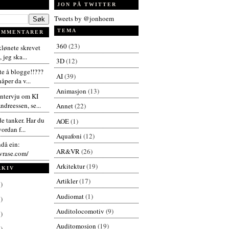
JON PÅ TWITTER
Tweets by @jonhoem
TEMA
OMMENTARER
360
(23)
 klønete skrevet
 jeg ska...
3D
(12)
te å blogge!!???
AI
(39)
åper da v...
Animasjon
(13)
intervju om KI
dreessen, se...
Annet
(22)
de tanker. Har du
AOE
(1)
vordan f...
Aquafoni
(12)
ndå ein:
AR&VR
(26)
vrase.com/
Arkitektur
(19)
RKIV
Artikler
(17)
)
Audiomat
(1)
)
Auditolocomotiv
(9)
)
Auditomosjon
(19)
)