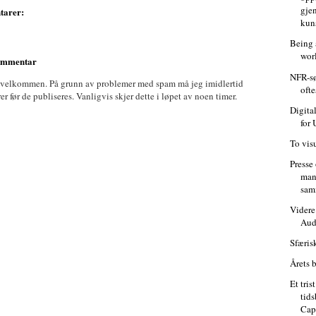
gje
tarer:
kun
Being 
wor
kommentar
NFR-sø
 velkommen. På grunn av problemer med spam må jeg imidlertid
ofte
før de publiseres. Vanligvis skjer dette i løpet av noen timer.
Digita
for
To vis
Presse
man
samm
Videre
Aud
Sfæris
Årets 
Et tris
tids
Cap