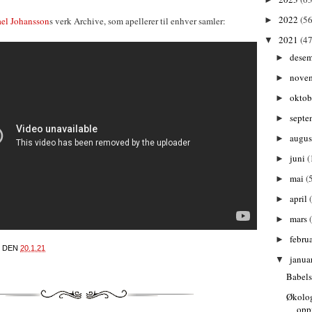
2022
(56
►
el Johansson
s verk Archive, som apellerer til enhver samler:
2021
(47
▼
dese
►
nove
►
oktob
►
septe
►
augu
►
juni
(
►
mai
(
►
april
►
mars
►
febru
►
DEN
20.1.21
janua
▼
Babels
Økolo
opp