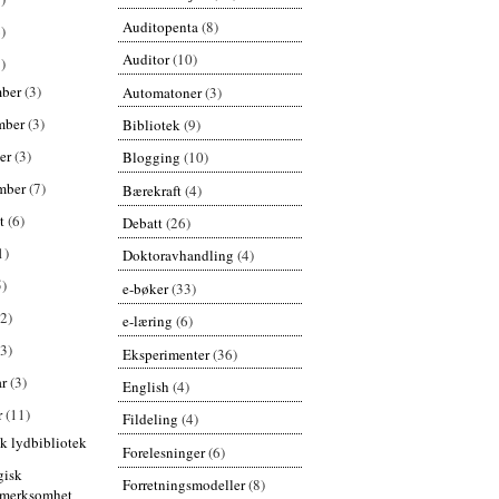
Auditopenta
(8)
)
Auditor
(10)
)
mber
(3)
Automatoner
(3)
mber
(3)
Bibliotek
(9)
er
(3)
Blogging
(10)
mber
(7)
Bærekraft
(4)
st
(6)
Debatt
(26)
1)
Doktoravhandling
(4)
5)
e-bøker
(33)
(2)
e-læring
(6)
(3)
Eksperimenter
(36)
ar
(3)
English
(4)
r
(11)
Fildeling
(4)
k lydbibliotek
Forelesninger
(6)
gisk
Forretningsmodeller
(8)
merksomhet