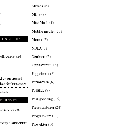
Memoz
(6)
)
Miljø
(7)
)
MishMash
(1)
)
Mobile medier
(27)
Moro
(17)
 I SKOLEN
NDLA
(7)
ntelligence and
Nettbrett
(5)
Opphavsrett
(16)
2022
Pappelonia
(2)
I er 'en trussel
Personvern
(6)
et' for kunstnere
Politikk
(7)
roboter
Posisjonering
(15)
TURNYTT
Presentasjoner
(24)
orer gjør oss
Programvare
(11)
ktøy i arkitektur
Prosjekter
(10)