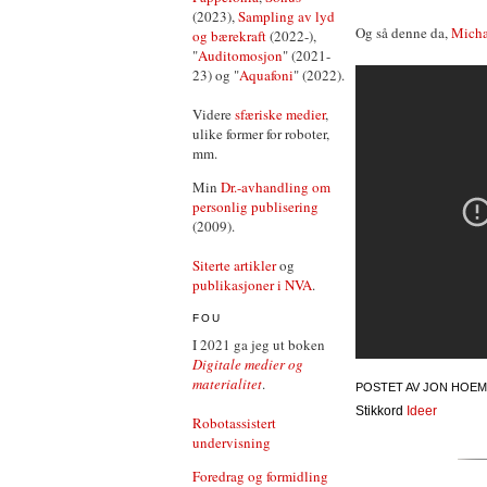
(2023),
Sampling av lyd
Og så denne da,
Micha
og bærekraft
(2022-),
"
Auditomosjon
" (2021-
23) og "
Aquafoni
" (2022).
Videre
sfæriske medier
,
ulike former for roboter,
mm.
Min
Dr.-avhandling om
personlig publisering
(2009).
Siterte artikler
og
publikasjoner i NVA
.
FOU
I 2021 ga jeg ut boken
Digitale medier og
materialitet
.
POSTET AV
JON HOEM
Stikkord
Ideer
Robotassistert
undervisning
Foredrag og formidling