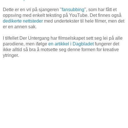
Dette er en vri på sjangeren "
fansubbing
", som har fått et
oppsving med enkelt teksting på YouTube. Det finnes også
dedikerte nettsteder
med undertekster til hele filmer, men det
er en annen sak.
I tilfellet Der Untergang har filmselskapet sett seg lei på alle
parodiene, men ifølge
en artikkel i Dagbladet
fungerer det
ikke alltid så bra å motsette seg denne formen for kreative
ytringer.