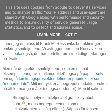
This site uses cookies from Google to deliver its services
and to analyze traffic. Your IP address and user-agent are
shared with Google along with performance and security
metrics to ensure quality of service, generate usage
28. januar 2011
Multimodalitetens mange "ansikter"
statistics, and to detect and address abuse.
LEARN MORE
GOT IT
Siden vi jo har et kapittel om multimodalitet i Tekst 2 null, så
finner jeg en plass til Frank M. Rossaviks betraktininger
omkring smilefjesene. Vi avlegger forresten Rossavik en
visitt i
boka
også, der han forteller om sine tidlige erfaringer
på Twitter.
Men når det gjelder smilefjesene, som en ultimat
eksemplifisering av "multimodalitet", også på papir – selv
om også
forskningsprosjekter definerer papirtekster som
"monomodale"
. Mitt inntrykk er at begrepet modalitet brukes
på alt for mange måter (se også nedenfor). Men til saken:
Strengt tatt betyr «smilefjes» et grafisk symbol,
som
, mens begrepet «emotikon» er
tekstvarianten, altså :) eller :-). Såpass får fansen