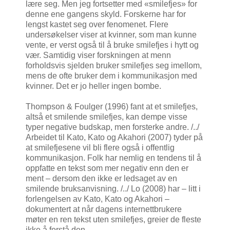
lære seg. Men jeg fortsetter med «smilefjes» for
denne ene gangens skyld. Forskerne har for
lengst kastet seg over fenomenet. Flere
undersøkelser viser at kvinner, som man kunne
vente, er verst også til å bruke smilefjes i hytt og
vær. Samtidig viser forskningen at menn
forholdsvis sjelden bruker smilefjes seg imellom,
mens de ofte bruker dem i kommunikasjon med
kvinner. Det er jo heller ingen bombe.
Thompson & Foulger (1996) fant at et smilefjes,
altså et smilende smilefjes, kan dempe visse
typer negative budskap, men forsterke andre. /../
Arbeidet til Kato, Kato og Akahori (2007) tyder på
at smilefjesene vil bli flere også i offentlig
kommunikasjon. Folk har nemlig en tendens til å
oppfatte en tekst som mer negativ enn den er
ment – dersom den ikke er ledsaget av en
smilende bruksanvisning. /../ Lo (2008) har – litt i
forlengelsen av Kato, Kato og Akahori –
dokumentert at når dagens internettbrukere
møter en ren tekst uten smilefjes, greier de fleste
ikke å forstå den.