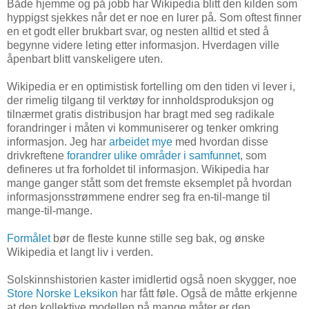
Både hjemme og på jobb har Wikipedia blitt den kilden som
hyppigst sjekkes når det er noe en lurer på. Som oftest finner
en et godt eller brukbart svar, og nesten alltid et sted å
begynne videre leting etter informasjon. Hverdagen ville
åpenbart blitt vanskeligere uten.
Wikipedia er en optimistisk fortelling om den tiden vi lever i,
der rimelig tilgang til verktøy for innholdsproduksjon og
tilnærmet gratis distribusjon har bragt med seg radikale
forandringer i måten vi kommuniserer og tenker omkring
informasjon. Jeg har
arbeidet mye
med hvordan disse
drivkreftene
forandrer ulike områder i samfunnet
, som
defineres ut fra forholdet til informasjon. Wikipedia har
mange ganger stått som det fremste eksemplet på hvordan
informasjonsstrømmene endrer seg fra en-til-mange til
mange-til-mange.
Formålet
bør de fleste kunne stille seg bak, og ønske
Wikipedia et langt liv i verden.
Solskinnshistorien kaster imidlertid også noen skygger, noe
Store Norske Leksikon
har fått føle. Også de måtte erkjenne
at den kollektive modellen på mange måter er den