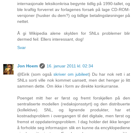
internasjonale leksikonkrisa begynte tidlig på 1990-tallet, og
ble kraftig forverret av forlagenes forsøk på lage CD-ROM-
versjoner (husker du dem?) og tidlige betalingsløsninger på
nettet.
Å gi Wikipedia alene skylden for SNLs problemer blir
dermed feil. Ellers interessant, dog!
Svar
Jon Hoem
16. januar 2011 kl. 02:34
@Eirik (som også
skriver om jubileet
) Du har nok rett i at
SNLs sorti ville nok kommet uansett, men det henger jo litt
sammen dette. Om ikke i form av direkte konkurranse.
Poenget mitt her er først og fremt forskjellen på den
sentraliserte modellen (redaksjonsstyrt) og den distribuerte
(kollektive). SNL, og lignende produkter, har et
kostnadsproblem i overgangen til det digitale, men først og
fremst et oppdateringsproblem. I dag holder det ikke lenger
å forholde seg informasjon slik en kunne da encyklopediene