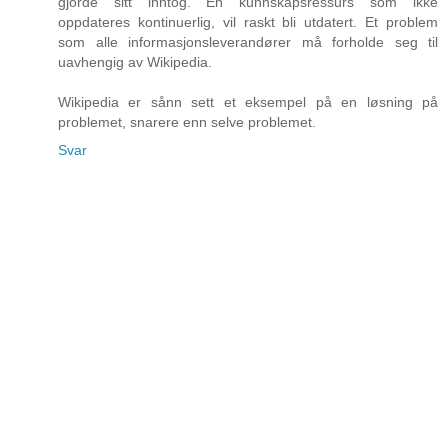
gjorde sitt inntog. En kunnskapsressurs som ikke
oppdateres kontinuerlig, vil raskt bli utdatert. Et problem
som alle informasjonsleverandører må forholde seg til
uavhengig av Wikipedia.
Wikipedia er sånn sett et eksempel på en løsning på
problemet, snarere enn selve problemet.
Svar