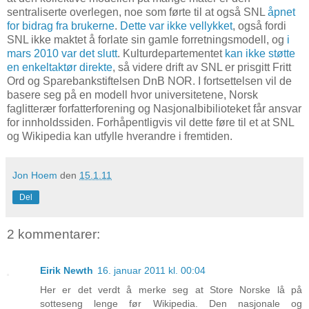
sentraliserte overlegen, noe som førte til at også SNL
åpnet
for bidrag fra brukerne
.
Dette var ikke vellykket
, også fordi
SNL ikke maktet å forlate sin gamle forretningsmodell, og
i
mars 2010 var det slutt
. Kulturdepartementet
kan ikke støtte
en enkeltaktør direkte
, så videre drift av SNL er prisgitt Fritt
Ord og Sparebankstiftelsen DnB NOR. I fortsettelsen vil de
basere seg på en modell hvor universitetene, Norsk
faglitterær forfatterforening og Nasjonalbibilioteket får ansvar
for innholdssiden. Forhåpentligvis vil dette føre til et at SNL
og Wikipedia kan utfylle hverandre i fremtiden.
Jon Hoem
den
15.1.11
Del
2 kommentarer:
Eirik Newth
16. januar 2011 kl. 00:04
Her er det verdt å merke seg at Store Norske lå på
sotteseng lenge før Wikipedia. Den nasjonale og