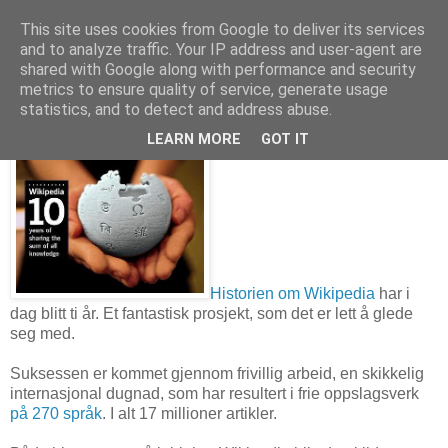
This site uses cookies from Google to deliver its services
and to analyze traffic. Your IP address and user-agent are
shared with Google along with performance and security
metrics to ensure quality of service, generate usage
15. januar 2011
Wikipedia 10 år - Gratulerer med dagen!
statistics, and to detect and address abuse.
LEARN MORE
GOT IT
Historien om Wikipedia
har i
dag blitt ti år. Et fantastisk prosjekt, som det er lett å glede
seg med.
Suksessen er kommet gjennom frivillig arbeid, en skikkelig
internasjonal dugnad, som har resultert i frie oppslagsverk
på 270 språk
. I alt 17 millioner artikler.