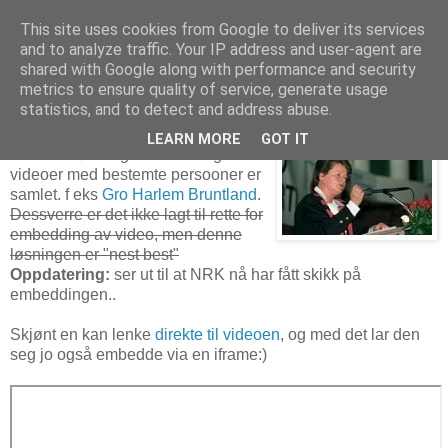
This site uses cookies from Google to deliver its services
and to analyze traffic. Your IP address and user-agent are
shared with Google along with performance and security
metrics to ensure quality of service, generate usage
18. august 2010
NRK-skole ut av betafasen
statistics, and to detect and address abuse.
LEARN MORE
GOT IT
Fint med løsningen de har laget der
videoer med bestemte persooner er
samlet. f eks
Gro Harlem Bruntland
.
Dessverre er det ikke lagt til rette for
embedding av video, men denne
løsningen er "nest best"
Oppdatering:
ser ut til at NRK nå har fått skikk på
embeddingen..
Skjønt en kan lenke
direkte til videoen
, og med det lar den
seg jo også embedde via en iframe:)