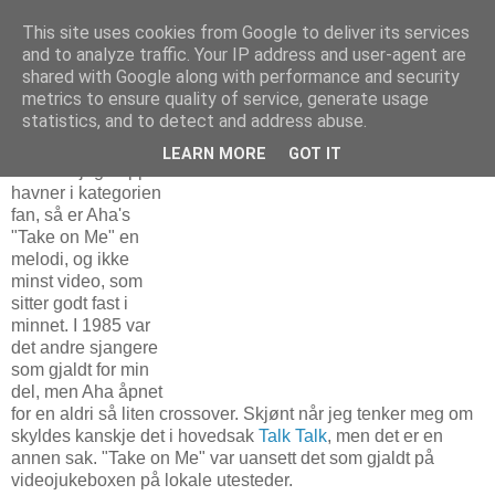
This site uses cookies from Google to deliver its services
and to analyze traffic. Your IP address and user-agent are
shared with Google along with performance and security
metrics to ensure quality of service, generate usage
29. august 2010
Aha 25 år - noen tanker om det visuelle
statistics, and to detect and address abuse.
LEARN MORE
GOT IT
Selv om jeg neppe
havner i kategorien
fan, så er Aha's
"Take on Me" en
melodi, og ikke
minst video, som
sitter godt fast i
minnet. I 1985 var
det andre sjangere
som gjaldt for min
del, men Aha åpnet
for en aldri så liten crossover. Skjønt når jeg tenker meg om
skyldes kanskje det i hovedsak
Talk Talk
, men det er en
annen sak. "Take on Me" var uansett det som gjaldt på
videojukeboxen på lokale utesteder.