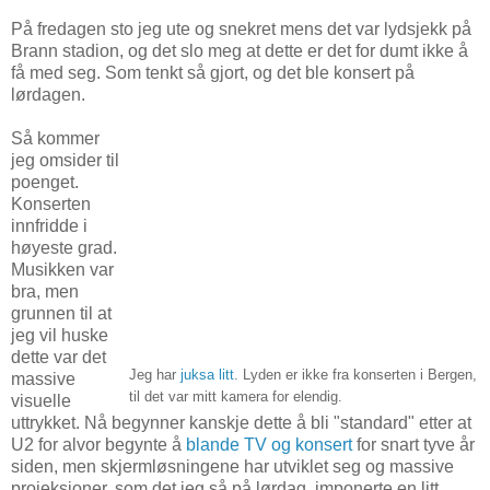
På fredagen sto jeg ute og snekret mens det var lydsjekk på
Brann stadion, og det slo meg at dette er det for dumt ikke å
få med seg. Som tenkt så gjort, og det ble konsert på
lørdagen.
Så kommer
jeg omsider til
poenget.
Konserten
innfridde i
høyeste grad.
Musikken var
bra, men
grunnen til at
jeg vil huske
dette var det
Jeg har
juksa litt
. Lyden er ikke fra konserten i Bergen,
massive
til det var mitt kamera for elendig.
visuelle
uttrykket. Nå begynner kanskje dette å bli "standard" etter at
U2 for alvor begynte å
blande TV og konsert
for snart tyve år
siden, men skjermløsningene har utviklet seg og massive
projeksjoner, som det jeg så på lørdag, imponerte en litt