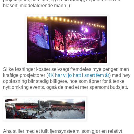
blasert, middelaldrende mann :)
Slike løsninger kostter selvsagt fremdeles mye penger, men
kraftige prosjektører (
4K har vi jo hatt i snart fem år
) med høy
oppløsning blir stadig billigere, noe som åpner for å tenke
nytt omkring events, også de med et mer sparsomt budsjett.
Aha stiller med et fullt fjernsynsteam, som gjør en relativt